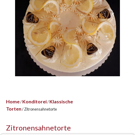
Home
Konditorei
Klassische
/
/
Torten
/ Zitronensahnetorte
Zitronensahnetorte